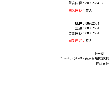
留言内容：
88952634'`"(
回复内容：
暂无
昵称：
88952634
主题：
88952634
留言内容：
88952634
回复内容：
暂无
上一页
｜
Copyright @ 2009 南京百顺橡塑机械有限
网络支持