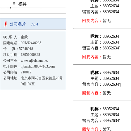
昵称：
88952634
模具
主题：
88952634
留言内容：
88952634
回复内容：
暂无
昵称：
88952634
联 系 人：童蒙
主题：
88952634
固定电话：025-52440285
留言内容：
88952634'
传 真：57248918
移动手机：13951000828
回复内容：
暂无
公司主页：
www.njbaishun.net
电子邮件：
njbaishun888@163.com
公司邮编：210012
昵称：
88952634
公司地址：南京市雨花台区安德里20号
主题：
88952634
9幢104室
留言内容：
88952634'||'
回复内容：
暂无
昵称：
88952634
主题：
88952634
留言内容：
88952634'
回复内容：
暂无